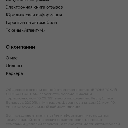
Электронная книга отзывов
Юридическая информация
Гарантии на автомобили
Токены «Атлант-М»
О компании
О нас
Дилеры
Карьера
Общество с ограниченной ответственностью «БРОКЕРСКИЙ
ДОМ «АТЛАНТ-М», зарегистрировано Минским
горисполкомом 10.09.1991; место нахождения: Республика
Беларусь, 220019, г. Минск, ул. Шаранговича, дом 22, ком. 10;
УНП 100023303.
Личный кабинет клиента
.
Вся представленная на сайте информация, касающаяся
комплектаций, технических характеристик, цветовых
сочетаний, условий гарантии, а также стоимости автомобилей