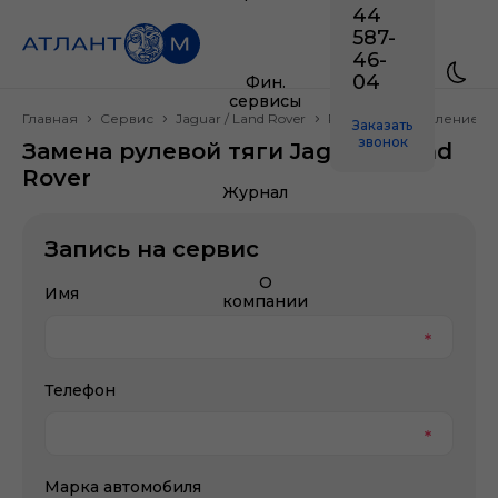
44
587-
46-
04
Фин.
сервисы
Главная
Сервис
Jaguar / Land Rover
Рулевое управление
Заказать
звонок
Замена рулевой тяги Jaguar / Land
Rover
Журнал
Запись на сервис
О
Имя
компании
Телефон
Марка автомобиля