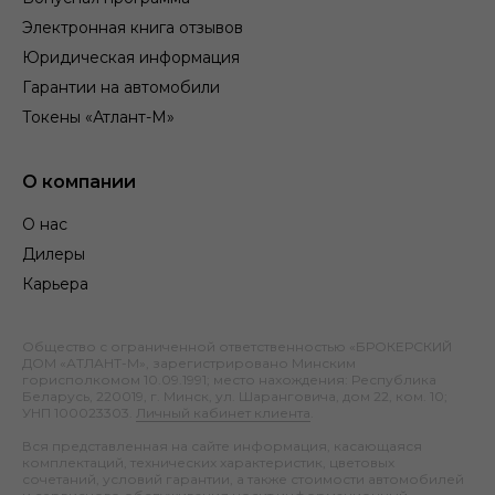
Электронная книга отзывов
Юридическая информация
Гарантии на автомобили
Токены «Атлант-М»
О компании
О нас
Дилеры
Карьера
Общество с ограниченной ответственностью «БРОКЕРСКИЙ
ДОМ «АТЛАНТ-М», зарегистрировано Минским
горисполкомом 10.09.1991; место нахождения: Республика
Беларусь, 220019, г. Минск, ул. Шаранговича, дом 22, ком. 10;
УНП 100023303.
Личный кабинет клиента
.
Вся представленная на сайте информация, касающаяся
комплектаций, технических характеристик, цветовых
сочетаний, условий гарантии, а также стоимости автомобилей