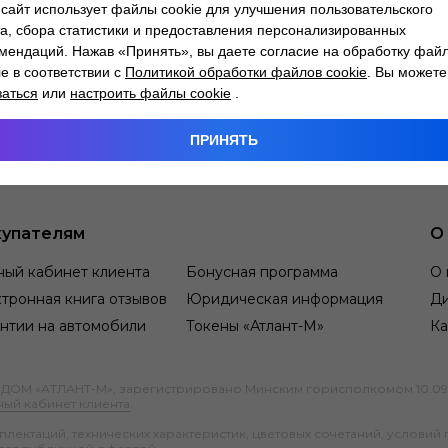
сайт использует файлы cookie для улучшения пользовательского
а, сбора статистики и предоставления персонализированных
мендаций. Нажав «Принять», вы даете согласие на обработку фай
ie в соответствии с
Политикой обработки файлов cookie
. Вы можете
заться
или
настроить файлы cookie
.
ПРИНЯТЬ
упателям
О
ный кабинет клиента
Бонусная программа
О 
тронная книга отзывов
Юридическая информация
Д
нтии на автомобили
Токены «Атлант-М»
Ка
М «АТЛАНТ-М», зарегистрировано Минским горисполкомом 10.09.1991
ный кабинет клиента
.
ектаций, технических характеристик, цветовых сочетаний, условий 