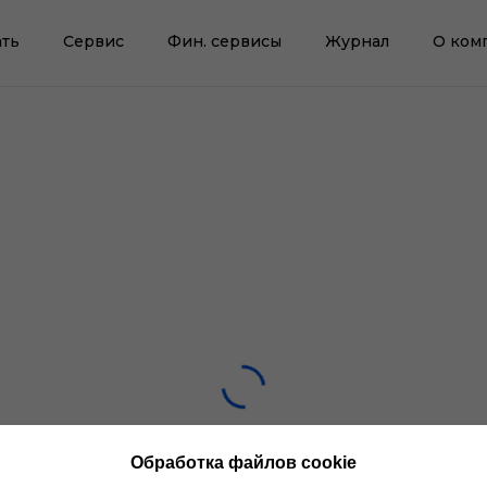
ть
Сервис
Фин. сервисы
Журнал
О ком
Обработка файлов cookie