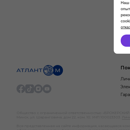
Наш 
опыт
реко
cook
отка
Пок
Лич
Элек
Гара
Общество с ограниченной ответственностью «БРОКЕРСКИЙ ДО
Минск, ул. Шаранговича, дом 22, ком. 10; УНП 100023303.
Лич
Вся представленная на сайте информация, касающаяся компл