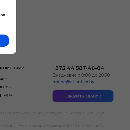
лов
 компании
+375 44 587-46-04
Ежедневно с 8:00 до 20:30
нас
online@atlant-m.by
илеры
рьера
Заказать звонок
; место нахождения: Республика Беларусь, 220019, г.
гарантии, а также стоимости автомобилей и сервисного