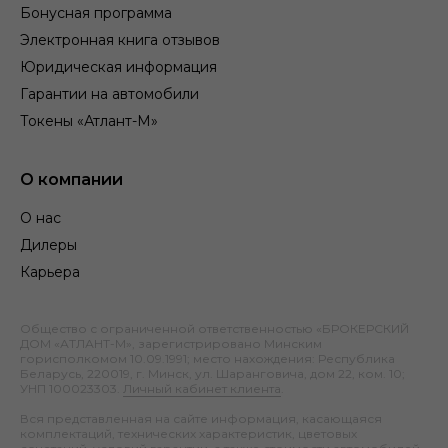
Бонусная программа
Электронная книга отзывов
Юридическая информация
Гарантии на автомобили
Токены «Атлант-М»
О компании
О нас
Дилеры
Карьера
Общество с ограниченной ответственностью «БРОКЕРСКИЙ
ДОМ «АТЛАНТ-М», зарегистрировано Минским
горисполкомом 10.09.1991; место нахождения: Республика
Беларусь, 220019, г. Минск, ул. Шаранговича, дом 22, ком. 10;
УНП 100023303.
Личный кабинет клиента
.
Вся представленная на сайте информация, касающаяся
комплектаций, технических характеристик, цветовых