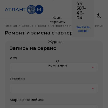
44
587-
46-
04
Фин.
сервисы
Главная
Сервис
Exeed
Ремонт электрооборудования и эл
Заказать
звонок
Ремонт и замена стартера Exeed
Журнал
Запись на сервис
Имя
О
компании
Телефон
Марка автомобиля