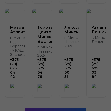
Mazda
Тойота
Лексус-
Атлант-
Атлант-М
Центр
Минск
Лещинск
Минск
г. Минск, р-
г. Минск, пр.
г. Минск, у
Восток
н д.
Независимости,
Лещинског
Боровая, 2
202/1
г. Минск, пр.
(МКАД, у
Независимости,
Экспобела)
202/1
+375
+375
+375
+375
(29)
(29)
(29)
(29)
675
675
675
675
04
04
00
03
42
76
51
84