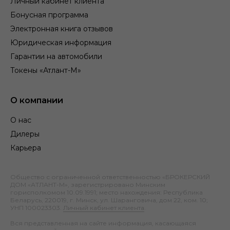
Личный кабинет клиента
Бонусная программа
Электронная книга отзывов
Юридическая информация
Гарантии на автомобили
Токены «Атлант-М»
О компании
О нас
Дилеры
Карьера
Общество с ограниченной ответственностью «БРОКЕРСКИЙ
ДОМ «АТЛАНТ-М», зарегистрировано Минским
горисполкомом 10.09.1991; место нахождения: Республика
Беларусь, 220019, г. Минск, ул. Шаранговича, дом 22, ком. 10;
УНП 100023303.
Личный кабинет клиента
.
Вся представленная на сайте информация, касающаяся