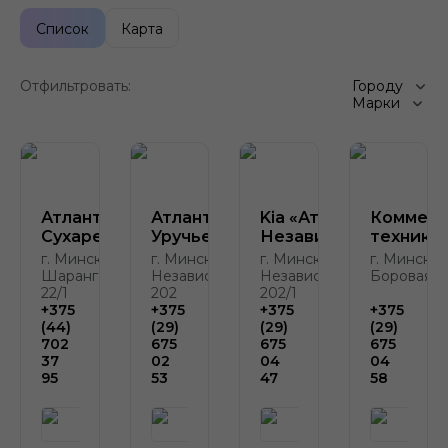
Список
Карта
Отфильтровать:
Городу
Марки
Атлант-М
Атлант-М
Kia «Атлант-М на
Коммерч
Сухарево
Уручье
Независимости»
техника
г. Минск, ул.
г. Минск, пр.
г. Минск, пр.
г. Минск, д
Шаранговича,
Независимости,
Независимости,
Боровая, д
22/1
202
202/1
+375
+375
+375
+375
(44)
(29)
(29)
(29)
702
675
675
675
37
02
04
04
95
53
47
58