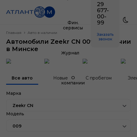
29
677-
00-
99
Фин.
сервисы
Главная
Авто в наличии
Заказать
звонок
Автомобили Zeekr CN 009 в наличии
в Минске
Журнал
О
Все авто
Новые
С пробегом
Эле
компании
Марка
Zeekr CN
Модель
009