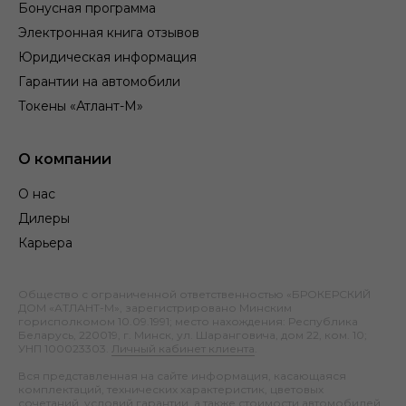
Бонусная программа
Электронная книга отзывов
Юридическая информация
Гарантии на автомобили
Токены «Атлант-М»
О компании
О нас
Дилеры
Карьера
Общество с ограниченной ответственностью «БРОКЕРСКИЙ
ДОМ «АТЛАНТ-М», зарегистрировано Минским
горисполкомом 10.09.1991; место нахождения: Республика
Беларусь, 220019, г. Минск, ул. Шаранговича, дом 22, ком. 10;
УНП 100023303.
Личный кабинет клиента
.
Вся представленная на сайте информация, касающаяся
комплектаций, технических характеристик, цветовых
сочетаний, условий гарантии, а также стоимости автомобилей