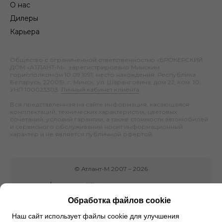
О нас
Дилеры
Карьера
Общество с ограниченной ответственностью «БРОКЕРСКИЙ
ДОМ «АТЛАНТ-М», зарегистрировано Минским
горисполкомом 10.09.1991; место нахождения: Республика
Беларусь, 220019, г. Минск, ул. Шаранговича, дом 22, ком. 10;
УНП 100023303.
Личный кабинет клиента
.
Вся представленная на сайте информация, касающаяся
комплектаций, технических характеристик, цветовых
сочетаний, условий гарантии, а также стоимости автомобилей
и сервисного обслуживания носит информационный
характер и не является публичной офертой.
©
Атлант-М
2007 –
2026
Обработка файлов cookie
Наш сайт использует файлы cookie для улучшения