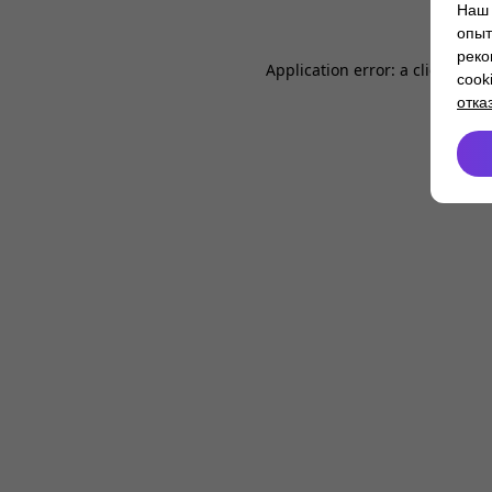
Наш 
опыт
реко
Application error: a
client
-side
cook
отка