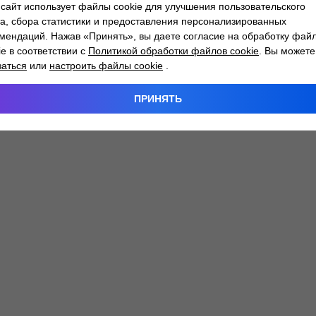
сайт использует файлы cookie для улучшения пользовательского
а, сбора статистики и предоставления персонализированных
мендаций. Нажав «Принять», вы даете согласие на обработку фай
 exception has occurred while loading
atlantm.by
(see the
browser
ie в соответствии с
Политикой обработки файлов cookie
. Вы можете
заться
или
настроить файлы cookie
.
ПРИНЯТЬ