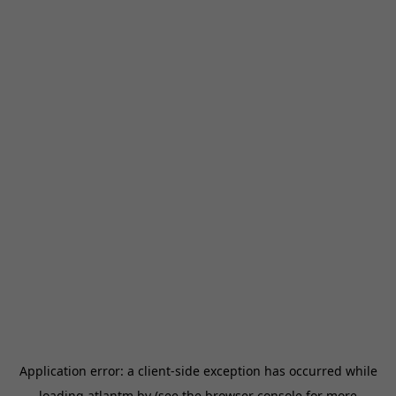
Application error: a
client
-side exception has occurred while
loading
atlantm.by
(see the
browser console
for more