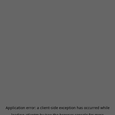
Application error: a
client
-side exception has occurred while
loading
atlantm.by
(see the
browser console
for more