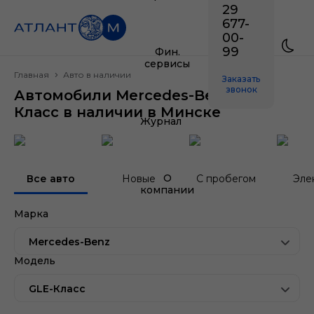
29
677-
00-
99
Фин.
сервисы
Главная
Авто в наличии
Заказать
звонок
Автомобили Mercedes-Benz GLE-
Класс в наличии в Минске
Журнал
О
Все авто
Новые
С пробегом
Эле
компании
Марка
Mercedes-Benz
Модель
GLE-Класс