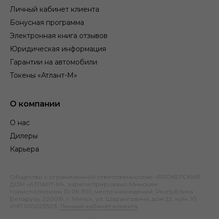
Личный кабинет клиента
Бонусная программа
Электронная книга отзывов
Юридическая информация
Гарантии на автомобили
Токены «Атлант-М»
О компании
О нас
Дилеры
Карьера
Общество с ограниченной ответственностью «БРОКЕРСКИЙ
ДОМ «АТЛАНТ-М», зарегистрировано Минским
горисполкомом 10.09.1991; место нахождения: Республика
Беларусь, 220019, г. Минск, ул. Шаранговича, дом 22, ком. 10;
УНП 100023303.
Личный кабинет клиента
.