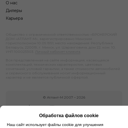
О нас
Дилеры
Карьера
Общество с ограниченной ответственностью «БРОКЕРСКИЙ
ДОМ «АТЛАНТ-М», зарегистрировано Минским
горисполкомом 10.09.1991; место нахождения: Республика
Беларусь, 220019, г. Минск, ул. Шаранговича, дом 22, ком. 10;
УНП 100023303.
Личный кабинет клиента
.
Вся представленная на сайте информация, касающаяся
комплектаций, технических характеристик, цветовых
сочетаний, условий гарантии, а также стоимости автомобилей
и сервисного обслуживания носит информационный
характер и не является публичной офертой.
©
Атлант-М
2007 –
2026
Обработка файлов cookie
Наш сайт использует файлы cookie для улучшения