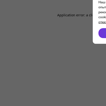
Наш 
опыт
реко
Application error: a
client
-side
cook
отка