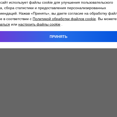
сайт использует файлы cookie для улучшения пользовательского
а, сбора статистики и предоставления персонализированных
мендаций. Нажав «Принять», вы даете согласие на обработку фай
 exception has occurred while loading
atlantm.by
(see the
browser
ie в соответствии с
Политикой обработки файлов cookie
. Вы можете
заться
или
настроить файлы cookie
.
ПРИНЯТЬ