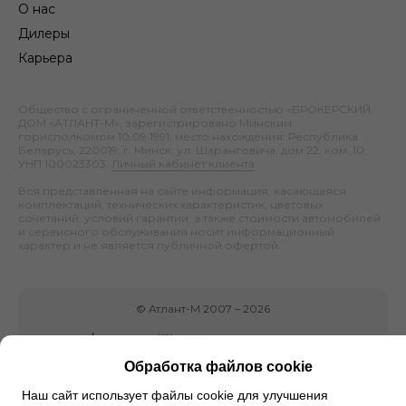
О нас
Дилеры
Карьера
Общество с ограниченной ответственностью «БРОКЕРСКИЙ
ДОМ «АТЛАНТ-М», зарегистрировано Минским
горисполкомом 10.09.1991; место нахождения: Республика
Беларусь, 220019, г. Минск, ул. Шаранговича, дом 22, ком. 10;
УНП 100023303.
Личный кабинет клиента
.
Вся представленная на сайте информация, касающаяся
комплектаций, технических характеристик, цветовых
сочетаний, условий гарантии, а также стоимости автомобилей
и сервисного обслуживания носит информационный
характер и не является публичной офертой.
©
Атлант-М
2007 –
2026
Обработка файлов cookie
Наш сайт использует файлы cookie для улучшения