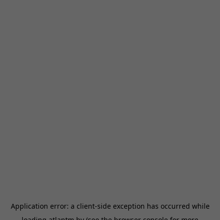
Application error: a
client
-side exception has occurred while
loading
atlantm.by
(see the
browser console
for more