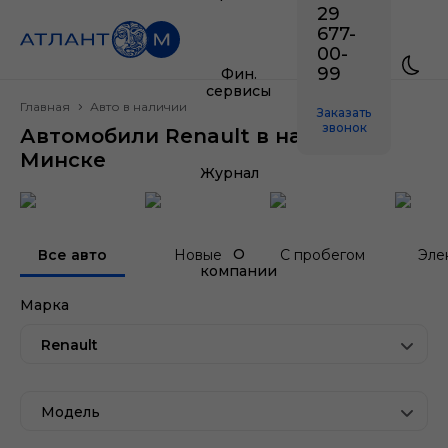
29
677-
00-
99
Фин.
сервисы
Главная
Авто в наличии
Заказать
звонок
Автомобили Renault в наличии в
Минске
Журнал
О
Все авто
Новые
С пробегом
Эле
компании
Марка
Renault
Модель