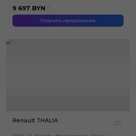
9 697
BYN
Получить предложение
Renault THALIA
2009
1.1
Бензин
Механическая
Седан
●
●
●
●
●