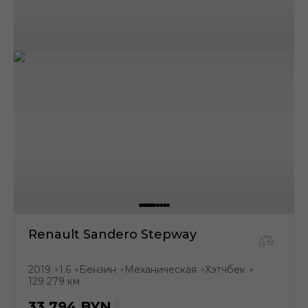
Renault Sandero Stepway
2019
1.6
Бензин
Механическая
Хэтчбек
●
●
●
●
●
129 279 км
33 794
BYN