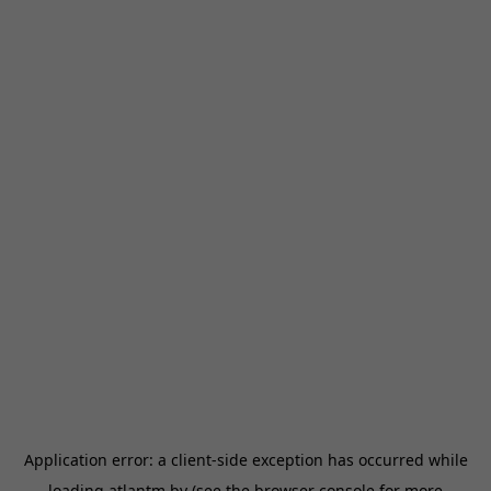
Application error: a
client
-side exception has occurred while
loading
atlantm.by
(see the
browser console
for more