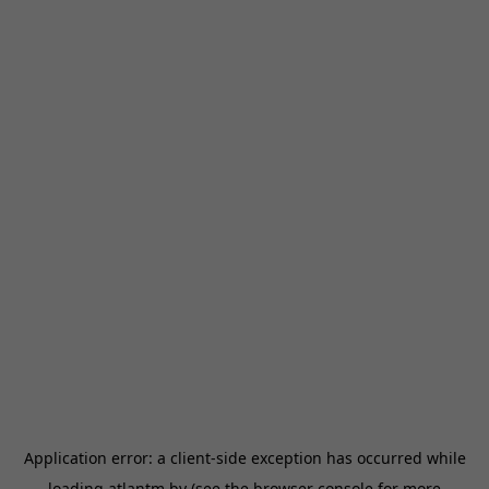
Application error: a
client
-side exception has occurred while
loading
atlantm.by
(see the
browser console
for more