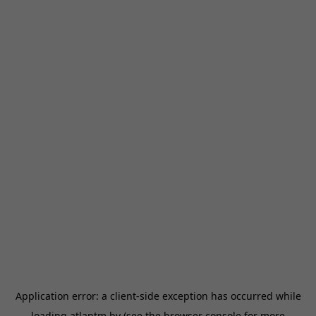
Application error: a
client
-side exception has occurred while
loading
atlantm.by
(see the
browser console
for more