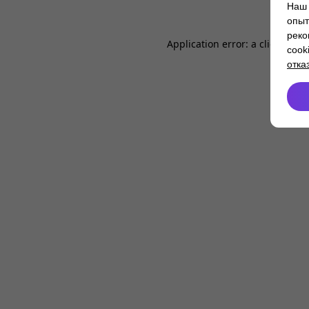
Наш 
опыт
реко
Application error: a
client
-side
cook
отка