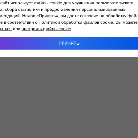
сайт использует файлы cookie для улучшения пользовательского
а, сбора статистики и предоставления персонализированных
мендаций. Нажав «Принять», вы даете согласие на обработку фай
 exception has occurred while loading
atlantm.by
(see the
browser
ie в соответствии с
Политикой обработки файлов cookie
. Вы можете
заться
или
настроить файлы cookie
.
ПРИНЯТЬ