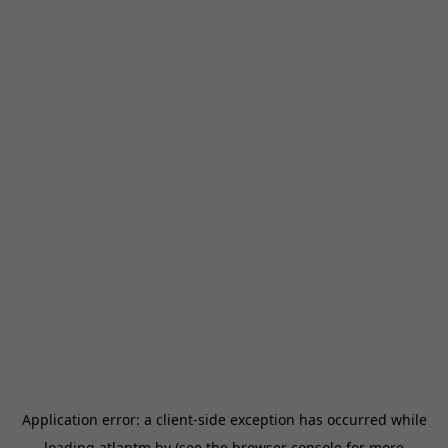
Application error: a
client
-side exception has occurred while
loading
atlantm.by
(see the
browser console
for more