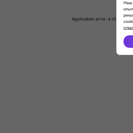
Наш 
опыт
реко
Application error: a
client
-side
cook
отка