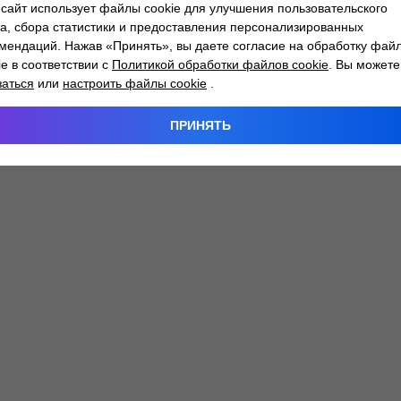
сайт использует файлы cookie для улучшения пользовательского
а, сбора статистики и предоставления персонализированных
мендаций. Нажав «Принять», вы даете согласие на обработку фай
 exception has occurred while loading
atlantm.by
(see the
browser
ie в соответствии с
Политикой обработки файлов cookie
. Вы можете
заться
или
настроить файлы cookie
.
ПРИНЯТЬ