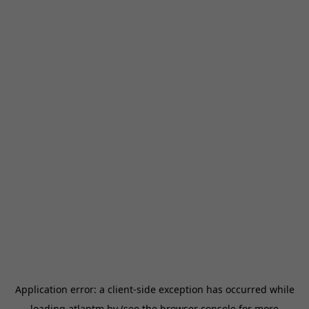
Application error: a
client
-side exception has occurred while
loading
atlantm.by
(see the
browser console
for more