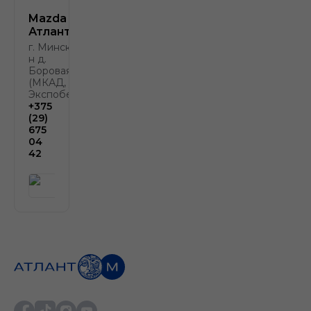
Mazda
Атлант-М
г. Минск, р-
н д.
Боровая, 2
(МКАД, у
Экспобела)
+375
(29)
675
04
42