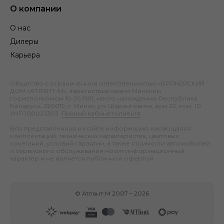
О компании
О нас
Дилеры
Карьера
Общество с ограниченной ответственностью «БРОКЕРСКИЙ
ДОМ «АТЛАНТ-М», зарегистрировано Минским
горисполкомом 10.09.1991; место нахождения: Республика
Беларусь, 220019, г. Минск, ул. Шаранговича, дом 22, ком. 10;
УНП 100023303.
Личный кабинет клиента
.
Вся представленная на сайте информация, касающаяся
комплектаций, технических характеристик, цветовых
сочетаний, условий гарантии, а также стоимости автомобилей
и сервисного обслуживания носит информационный
характер и не является публичной офертой.
©
Атлант-М
2007 –
2026