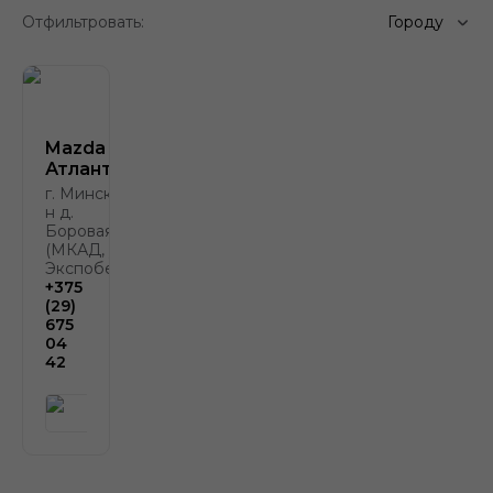
Отфильтровать:
Городу
Mazda
Атлант-М
г. Минск, р-
н д.
Боровая, 2
(МКАД, у
Экспобела)
+375
(29)
675
04
42