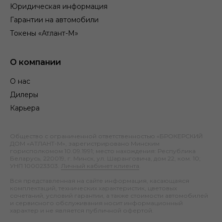
Юридическая информация
Гарантии на автомобили
Токены «Атлант-М»
О компании
О нас
Дилеры
Карьера
Общество с ограниченной ответственностью «БРОКЕРСКИЙ
ДОМ «АТЛАНТ-М», зарегистрировано Минским
горисполкомом 10.09.1991; место нахождения: Республика
Беларусь, 220019, г. Минск, ул. Шаранговича, дом 22, ком. 10;
УНП 100023303.
Личный кабинет клиента
.
Вся представленная на сайте информация, касающаяся
комплектаций, технических характеристик, цветовых
сочетаний, условий гарантии, а также стоимости автомобилей
и сервисного обслуживания носит информационный
характер и не является публичной офертой.