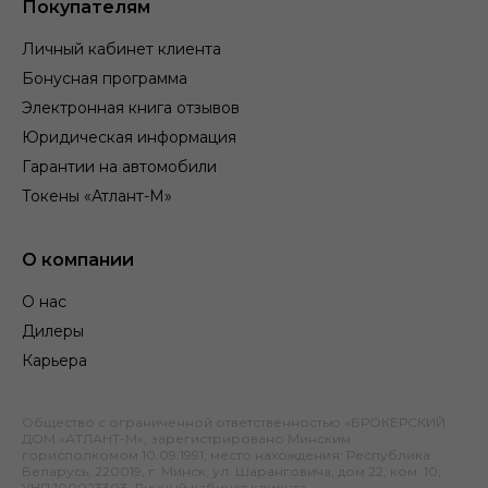
Покупателям
Личный кабинет клиента
Бонусная программа
Электронная книга отзывов
Юридическая информация
Гарантии на автомобили
Токены «Атлант-М»
О компании
О нас
Дилеры
Карьера
Общество с ограниченной ответственностью «БРОКЕРСКИЙ
ДОМ «АТЛАНТ-М», зарегистрировано Минским
горисполкомом 10.09.1991; место нахождения: Республика
Беларусь, 220019, г. Минск, ул. Шаранговича, дом 22, ком. 10;
УНП 100023303.
Личный кабинет клиента
.