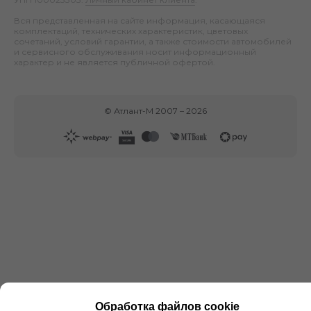
Вся представленная на сайте информация, касающаяся
комплектаций, технических характеристик, цветовых
сочетаний, условий гарантии, а также стоимости автомобилей
и сервисного обслуживания носит информационный
характер и не является публичной офертой.
©
Атлант-М
2007 –
2026
Обработка файлов cookie