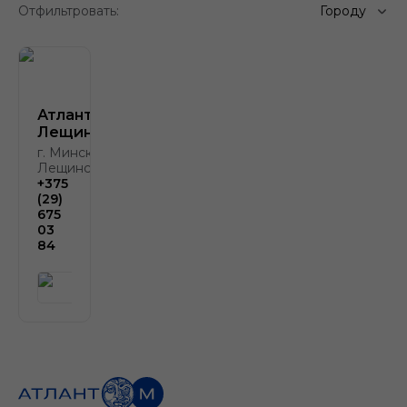
Отфильтровать:
Городу
Атлант-М
Лещинского
г. Минск, ул.
Лещинского, 4
+375
(29)
675
03
84