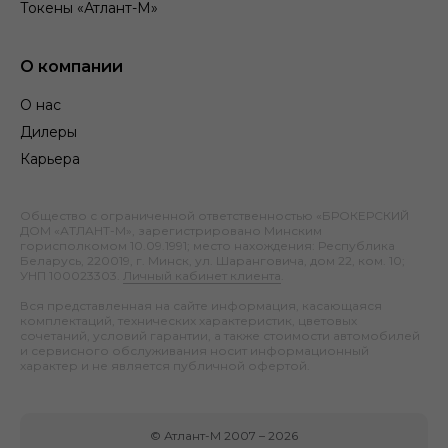
Токены «Атлант-М»
О компании
О нас
Дилеры
Карьера
Общество с ограниченной ответственностью «БРОКЕРСКИЙ
ДОМ «АТЛАНТ-М», зарегистрировано Минским
горисполкомом 10.09.1991; место нахождения: Республика
Беларусь, 220019, г. Минск, ул. Шаранговича, дом 22, ком. 10;
УНП 100023303.
Личный кабинет клиента
.
Вся представленная на сайте информация, касающаяся
комплектаций, технических характеристик, цветовых
сочетаний, условий гарантии, а также стоимости автомобилей
и сервисного обслуживания носит информационный
характер и не является публичной офертой.
©
Атлант-М
2007 –
2026