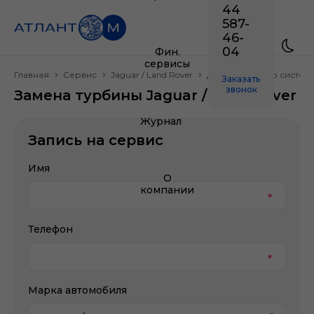
44
587-
46-
04
Фин.
сервисы
Главная
Сервис
Jaguar / Land Rover
Двигатель и его систем
Заказать
звонок
Замена турбины Jaguar / Land Rover
Журнал
Запись на сервис
Имя
О
компании
Телефон
Марка автомобиля