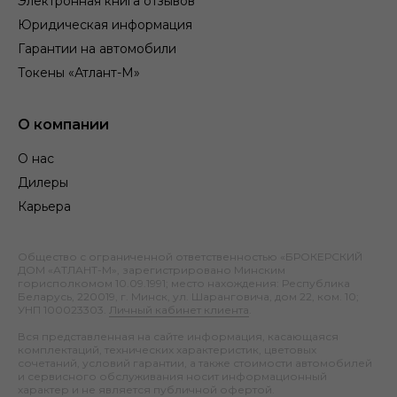
Электронная книга отзывов
Юридическая информация
Гарантии на автомобили
Токены «Атлант-М»
О компании
О нас
Дилеры
Карьера
Общество с ограниченной ответственностью «БРОКЕРСКИЙ
ДОМ «АТЛАНТ-М», зарегистрировано Минским
горисполкомом 10.09.1991; место нахождения: Республика
Беларусь, 220019, г. Минск, ул. Шаранговича, дом 22, ком. 10;
УНП 100023303.
Личный кабинет клиента
.
Вся представленная на сайте информация, касающаяся
комплектаций, технических характеристик, цветовых
сочетаний, условий гарантии, а также стоимости автомобилей
и сервисного обслуживания носит информационный
характер и не является публичной офертой.