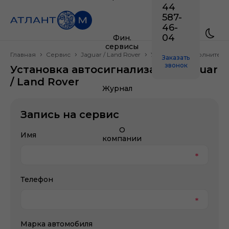
44
587-
46-
04
Фин.
сервисы
Главная
Сервис
Jaguar / Land Rover
Установка дополнител
Заказать
звонок
Установка автосигнализации Jaguar
/ Land Rover
Журнал
Запись на сервис
О
Имя
компании
Телефон
Марка автомобиля