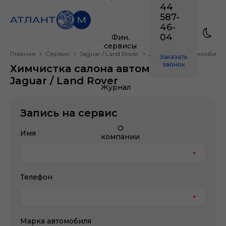
44
587-
46-
04
Фин.
сервисы
Главная
Сервис
Jaguar / Land Rover
Детейлинг автомобиля
Заказать
звонок
Химчистка салона автомобиля
Jaguar / Land Rover
Журнал
Запись на сервис
О
Имя
компании
Телефон
Марка автомобиля