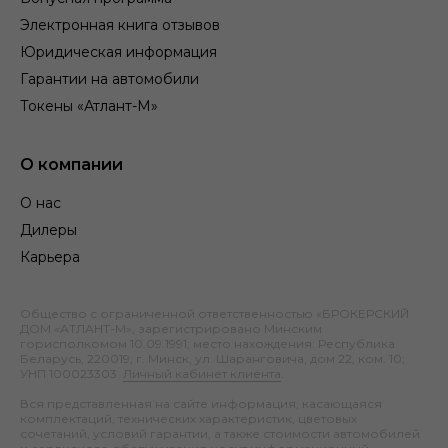
Электронная книга отзывов
Юридическая информация
Гарантии на автомобили
Токены «Атлант-М»
О компании
О нас
Дилеры
Карьера
Общество с ограниченной ответственностью «БРОКЕРСКИЙ
ДОМ «АТЛАНТ-М», зарегистрировано Минским
горисполкомом 10.09.1991; место нахождения: Республика
Беларусь, 220019, г. Минск, ул. Шаранговича, дом 22, ком. 10;
УНП 100023303.
Личный кабинет клиента
.
Вся представленная на сайте информация, касающаяся
комплектаций, технических характеристик, цветовых
сочетаний, условий гарантии, а также стоимости автомобилей