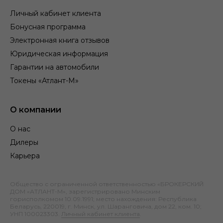
Личный кабинет клиента
Бонусная программа
Электронная книга отзывов
Юридическая информация
Гарантии на автомобили
Токены «Атлант-М»
О компании
О нас
Дилеры
Карьера
Общество с ограниченной ответственностью «БРОКЕРСКИЙ
ДОМ «АТЛАНТ-М», зарегистрировано Минским
горисполкомом 10.09.1991; место нахождения: Республика
Беларусь, 220019, г. Минск, ул. Шаранговича, дом 22, ком. 10;
УНП 100023303.
Личный кабинет клиента
.