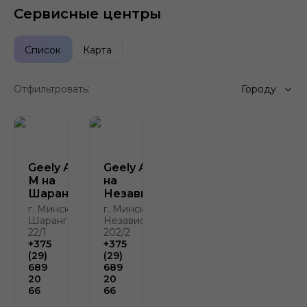
Сервисные центры
Список
Карта
Отфильтровать:
Городу
Geely Атлант-
Geely Атлант-М
М на
на
Шаранговича
Независимости
г. Минск, ул.
г. Минск, пр.
Шаранговича,
Независимости,
22/1
202/2
+375
+375
(29)
(29)
689
689
20
20
66
66