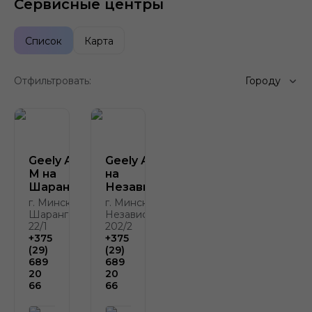
Сервисные центры
Список
Карта
Отфильтровать:
Городу
Geely Атлант-
Geely Атлант-М
М на
на
Шаранговича
Независимости
г. Минск, ул.
г. Минск, пр.
Шаранговича,
Независимости,
22/1
202/2
+375
+375
(29)
(29)
689
689
20
20
66
66