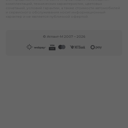
комплектаций, технических характеристик, цветовых
сочетаний, условий гарантии, а также стоимости автомобилей
и сервисного обслуживания носит информационный
характер и не является публичной офертой.
©
Атлант-М
2007 –
2026