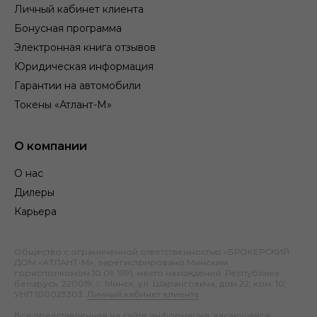
Личный кабинет клиента
Бонусная программа
Электронная книга отзывов
Юридическая информация
Гарантии на автомобили
Токены «Атлант-М»
О компании
О нас
Дилеры
Карьера
Общество с ограниченной ответственностью «БРОКЕРСКИЙ
ДОМ «АТЛАНТ-М», зарегистрировано Минским
горисполкомом 10.09.1991; место нахождения: Республика
Беларусь, 220019, г. Минск, ул. Шаранговича, дом 22, ком. 10;
УНП 100023303.
Личный кабинет клиента
.
Вся представленная на сайте информация, касающаяся