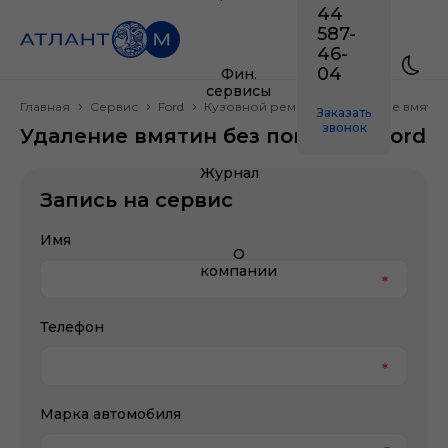
44
587-
46-
04
Фин.
сервисы
Главная
Сервис
Ford
Кузовной ремонт
Удаление вмятин
Заказать
звонок
Удаление вмятин без покраски Ford
Журнал
Запись на сервис
Имя
О
компании
Телефон
Марка автомобиля