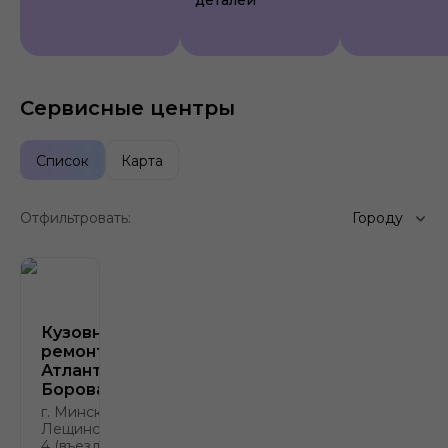
деталей
Сервисные центры
Список
Карта
Отфильтровать:
Городу
Кузовной
ремонт
Атлант-М
Боровая
г. Минск, ул.
Лещинского,
4 (въезд с ул.