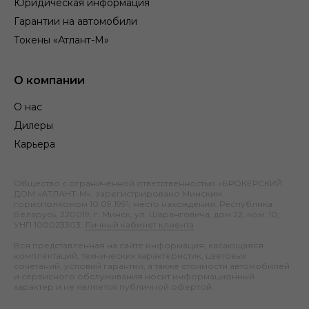
Юридическая информация
Гарантии на автомобили
Токены «Атлант-М»
О компании
О нас
Дилеры
Карьера
Общество с ограниченной ответственностью «БРОКЕРСКИЙ
ДОМ «АТЛАНТ-М», зарегистрировано Минским
горисполкомом 10.09.1991; место нахождения: Республика
Беларусь, 220019, г. Минск, ул. Шаранговича, дом 22, ком. 10;
УНП 100023303.
Личный кабинет клиента
.
Вся представленная на сайте информация, касающаяся
комплектаций, технических характеристик, цветовых
сочетаний, условий гарантии, а также стоимости автомобилей
и сервисного обслуживания носит информационный
характер и не является публичной офертой.