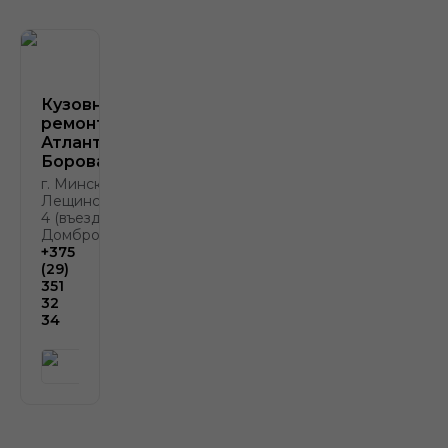
Кузовной
ремонт
Атлант-М
Боровая
г. Минск, ул.
Лещинского,
4 (въезд с ул.
Домбровской)
+375
(29)
351
32
34