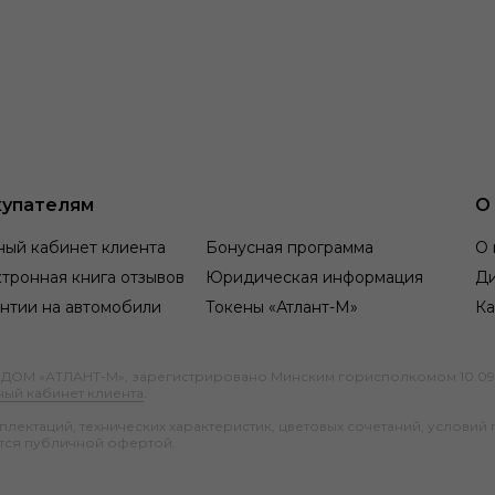
упателям
О
ный кабинет клиента
Бонусная программа
О 
тронная книга отзывов
Юридическая информация
Д
нтии на автомобили
Токены «Атлант-М»
Ка
М «АТЛАНТ-М», зарегистрировано Минским горисполкомом 10.09.1991
ный кабинет клиента
.
ектаций, технических характеристик, цветовых сочетаний, условий 
тся публичной офертой.