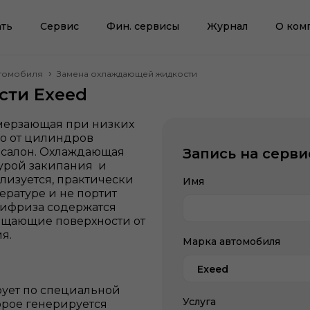
ть
Сервис
Фин. сервисы
Журнал
О ком
втомобиля
Замена охлаждающей жидкости
сти Exeed
амерзающая при низких
ло от цилиндров
ь салон. Охлаждающая
Запись на серви
турой закипания и
лизуется, практически
Имя
ературе и не портит
тифриза содержатся
щающие поверхности от
ия.
Марка автомобиля
Exeed
ует по специальной
Услуга
торое генерируется