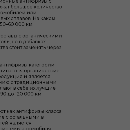
ионные антифризы с
ржат большое количество
втомобилей или
вых сплавов. На каком
50–60 000 км.
составы с органическими
оль, но в добавках
тва стоит заменять через
я антифризы категории
ешиваются органические
родукция и является
ению с традиционными
етают в себе их лучшие
 90 до 120 000 км
ют как антифризы класса
ие с остальными в
тей является
системы автомобиля,