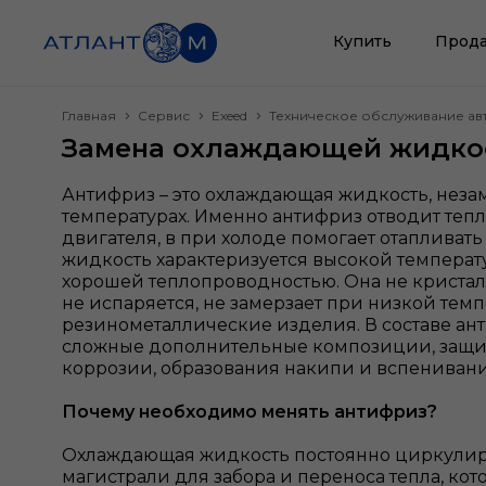
Купить
Прода
Главная
Сервис
Exeed
Техническое обслуживание а
Замена охлаждающей жидко
Антифриз – это охлаждающая жидкость, нез
температурах. Именно антифриз отводит теп
двигателя, в при холоде помогает отапливат
жидкость характеризуется высокой темпера
хорошей теплопроводностью. Она не кристал
не испаряется, не замерзает при низкой темп
резинометаллические изделия. В составе ан
сложные дополнительные композиции, защи
коррозии, образования накипи и вспениван
Почему необходимо менять антифриз?
Охлаждающая жидкость постоянно циркулир
магистрали для забора и переноса тепла, ко