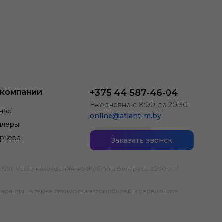
 компании
+375 44 587-46-04
Ежедневно с 8:00 до 20:30
нас
online@atlant-m.by
илеры
рьера
Заказать звонок
; место нахождения: Республика Беларусь, 220019, г.
гарантии, а также стоимости автомобилей и сервисного