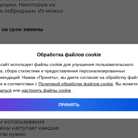
дными. Некоторые из
я к лобридным. Их можно
на срок замены
 она старше, и чем
м чаще стоит менять
Обработка файлов cookie
ива вы видите частички
сайт использует файлы cookie для улучшения пользовательского
.
а, сбора статистики и предоставления персонализированных
 повышенных нагрузках
мендаций. Нажав «Принять», вы даете согласие на обработку фай
а в системе падает.
ie в соответствии с
Политикой обработки файлов cookie
. Вы можете
ации машины в условиях
заться
или
настроить файлы cookie
.
ждающую жидкость.
ьзовать состав другого
ПРИНЯТЬ
 слить старый.
ии использования
мены наступает каждые
гах нужно