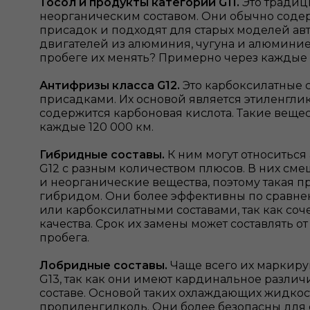
Тосол и продукты категории G11.
Это традиц
неорганическим составом. Они обычно соде
присадок и подходят для старых моделей а
двигателей из алюминия, чугуна и алюминие
пробеге их менять? Примерно через каждые 
Антифризы класса G12.
Это карбоксилатные 
присадками. Их основой является этиленглик
содержится карбоновая кислота. Такие вещес
каждые 120 000 км.
Гибридные составы.
К ним могут относитьс
G12 с разным количеством плюсов. В них см
и неорганические вещества, поэтому такая п
гибридом. Они более эффективны по сравн
или карбоксилатными составами, так как соч
качества. Срок их замены может составлять от
пробега.
Лобридные составы.
Чаще всего их маркиру
G13, так как они имеют кардинальное различ
составе. Основой таких охлаждающих жидкос
пропиленгилколь. Они более безопасны для 