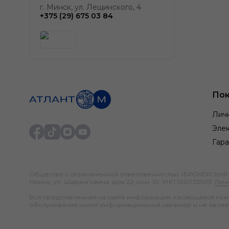
г. Минск, ул. Лещинского, 4
+375 (29) 675 03 84
Пок
Лич
Элек
Гара
Общество с ограниченной ответственностью «БРОКЕРСКИЙ ДО
Минск, ул. Шаранговича, дом 22, ком. 10; УНП 100023303.
Лич
Вся представленная на сайте информация, касающаяся компл
обслуживания носит информационный характер и не являе