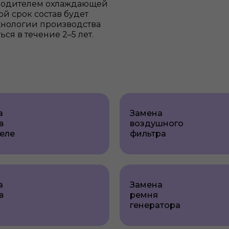
зводителем охлаждающей
ой срок состав будет
ехнологии производства
ся в течение 2–5 лет.
а
Замена
в
воздушного
еле
фильтра
а
Замена
в
ремня
генератора