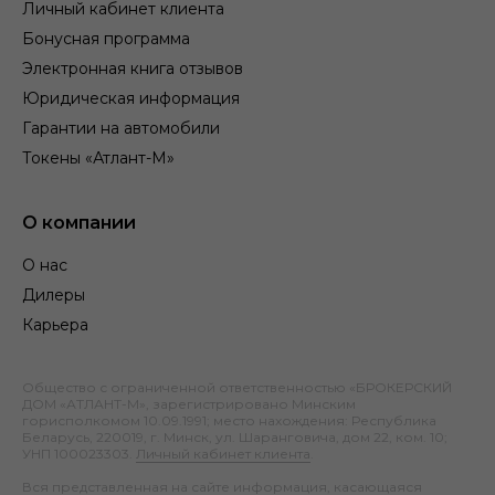
Личный кабинет клиента
Бонусная программа
Электронная книга отзывов
Юридическая информация
Гарантии на автомобили
Токены «Атлант-М»
О компании
О нас
Дилеры
Карьера
Общество с ограниченной ответственностью «БРОКЕРСКИЙ
ДОМ «АТЛАНТ-М», зарегистрировано Минским
горисполкомом 10.09.1991; место нахождения: Республика
Беларусь, 220019, г. Минск, ул. Шаранговича, дом 22, ком. 10;
УНП 100023303.
Личный кабинет клиента
.
Вся представленная на сайте информация, касающаяся