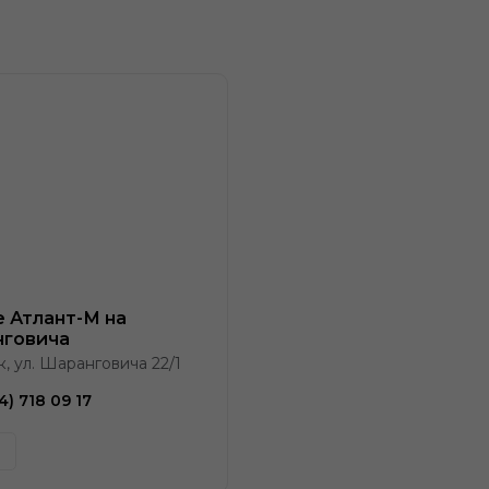
e Атлант-М на
говича
к, ул. Шаранговича 22/1
4) 718 09 17