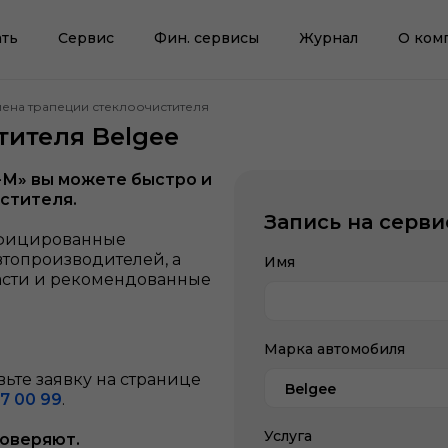
ть
Сервис
Фин. сервисы
Журнал
О ком
мена трапеции стеклоочистителя
тителя Belgee
-М» вы можете быстро и
истителя.
Запись на серви
ифицированные
втопроизводителей, а
Имя
асти и рекомендованные
Марка автомобиля
ьте заявку на странице
Belgee
7 00 99
.
Услуга
доверяют.