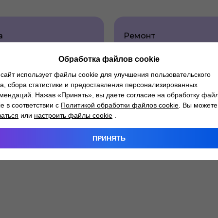
а
Ремонт
трапеции
очистителя
стеклоочистителя
Обработка файлов cookie
сайт использует файлы cookie для улучшения пользовательского
а, сбора статистики и предоставления персонализированных
мендаций. Нажав «Принять», вы даете согласие на обработку фай
а
Замен
ie в соответствии с
Политикой обработки файлов cookie
. Вы можете
а
форсунок
заться
или
настроить файлы cookie
.
теля
омывателя
стекол
ПРИНЯТЬ