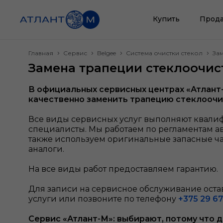
Купить
Прода
Главная
Сервис
Belgee
Система очистки стекол
За
Замена трапеции стеклоочис
В официальных сервисных центрах «Атлант
качественно заменить трапецию стеклооч
Все виды сервисных услуг выполняют квал
специалисты. Мы работаем по регламентам а
также используем оригинальные запасные ч
аналоги.
На все виды работ предоставляем гарантию.
Для записи на сервисное обслуживание остав
услуги или позвоните по телефону
+375 29 67
Сервис «Атлант-М»: выбирают, потому что 