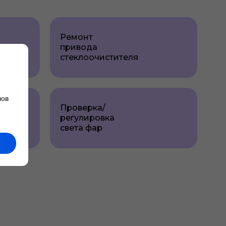
Ремонт
привода
стеклоочистителя
лов
Проверка/
регулировка
света фар