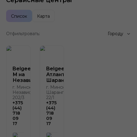
Сервисные центры
Список
Карта
Отфильтровать:
Городу
Belgee Атлант-
Belgee
М на
Атлант-М на
Независимости
Шаранговича
г. Минск, пр-т
г. Минск, ул.
Независимости,
Шаранговича
202/3
22/1
+375
+375
(44)
(44)
718
718
09
09
17
17