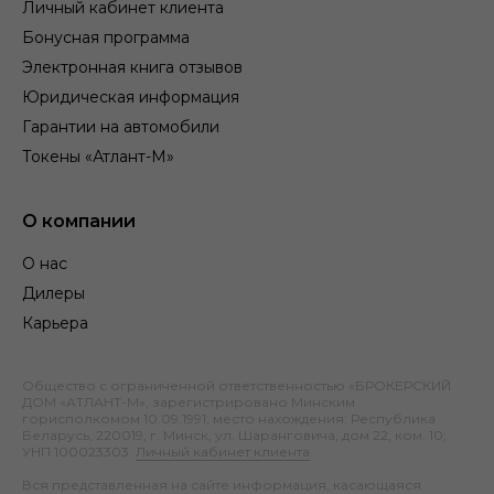
Личный кабинет клиента
Бонусная программа
Электронная книга отзывов
Юридическая информация
Гарантии на автомобили
Токены «Атлант-М»
О компании
О нас
Дилеры
Карьера
Общество с ограниченной ответственностью «БРОКЕРСКИЙ
ДОМ «АТЛАНТ-М», зарегистрировано Минским
горисполкомом 10.09.1991; место нахождения: Республика
Беларусь, 220019, г. Минск, ул. Шаранговича, дом 22, ком. 10;
УНП 100023303.
Личный кабинет клиента
.
Вся представленная на сайте информация, касающаяся