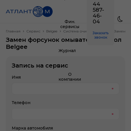
44
587-
46-
04
Фин.
сервисы
Главная
Сервис
Belgee
Система очистки стекол
Замен ф
Заказать
звонок
Замен форсунок омывателя стекол
Belgee
Журнал
Запись на сервис
О
Имя
компании
Телефон
Марка автомобиля