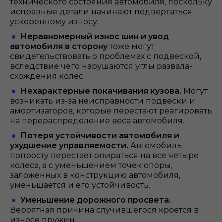
технического состояния автомобиля, поскольку
исправные детали начинают подвергаться
ускоренному износу.
Неравномерный износ шин и увод
автомобиля в сторону
тоже могут
свидетельствовать о проблемах с подвеской,
вследствие чего нарушаются углы развала-
схождения колес.
Нехарактерные покачивания кузова.
Могут
возникать из-за неисправности подвески и
амортизаторов, которые перестают реагировать
на перераспределение веса автомобиля.
Потеря устойчивости автомобиля и
ухудшение управляемости.
Автомобиль
попросту перестает опираться на все четыре
колеса, а с уменьшением точек опоры,
заложенных в конструкцию автомобиля,
уменьшается и его устойчивость.
Уменьшение дорожного просвета.
Вероятная причина случившегося кроется в
износе пружин.