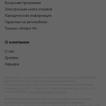
Бонусная программа
Электронная книга отзывов
Юридическая информация
Гарантии на автомобили
Токены «Атлант-М»
О компании
О нас
Дилеры
Карьера
Общество с ограниченной ответственностью «БРОКЕРСКИЙ
ДОМ «АТЛАНТ-М», зарегистрировано Минским
горисполкомом 10.09.1991; место нахождения: Республика
Беларусь, 220019, г. Минск, ул. Шаранговича, дом 22, ком. 10;
УНП 100023303.
Личный кабинет клиента
.
Вся представленная на сайте информация, касающаяся
комплектаций, технических характеристик, цветовых
сочетаний, условий гарантии, а также стоимости автомобилей