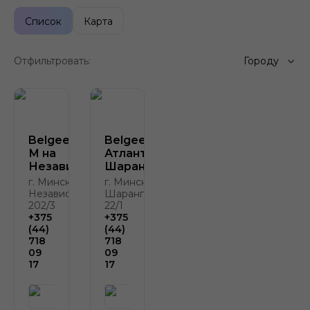
Список
Карта
Отфильтровать:
Городу
Belgee Атлант-
Belgee
М на
Атлант-М на
Независимости
Шаранговича
г. Минск, пр-т
г. Минск, ул.
Независимости,
Шаранговича
202/3
22/1
+375
+375
(44)
(44)
718
718
09
09
17
17