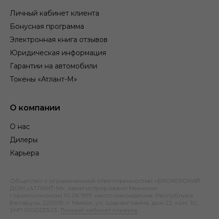
Личный кабинет клиента
Бонусная программа
Электронная книга отзывов
Юридическая информация
Гарантии на автомобили
Токены «Атлант-М»
О компании
О нас
Дилеры
Карьера
Общество с ограниченной ответственностью «БРОКЕРСКИЙ
ДОМ «АТЛАНТ-М», зарегистрировано Минским
горисполкомом 10.09.1991; место нахождения: Республика
Беларусь, 220019, г. Минск, ул. Шаранговича, дом 22, ком. 10;
УНП 100023303.
Личный кабинет клиента
.