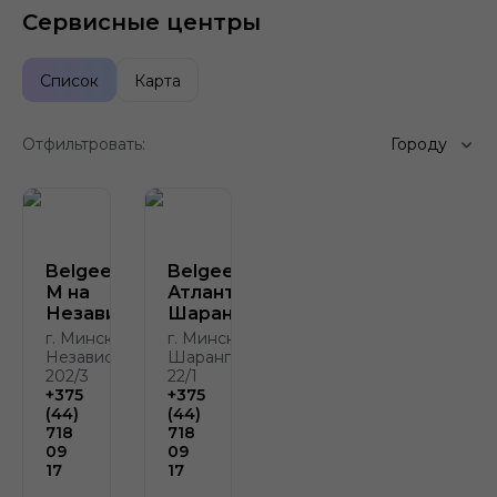
Сервисные центры
Список
Карта
Отфильтровать:
Городу
Belgee Атлант-
Belgee
М на
Атлант-М на
Независимости
Шаранговича
г. Минск, пр-т
г. Минск, ул.
Независимости,
Шаранговича
202/3
22/1
+375
+375
(44)
(44)
718
718
09
09
17
17