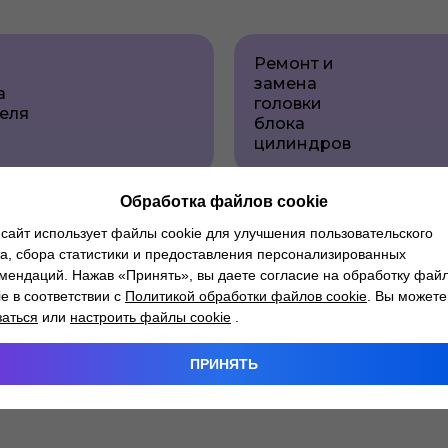
Ремонт и
замена
а
головки
еля
блока
цилиндров
Обработка файлов cookie
т
Проверка и
сайт использует файлы cookie для улучшения пользовательского
вной
ремонт
а, сбора статистики и предоставления персонализированных
мы
выхлопной
мендаций. Нажав «Принять», вы даете согласие на обработку фай
обиля
системы
ie в соответствии с
Политикой обработки файлов cookie
. Вы можете
заться
или
настроить файлы cookie
.
ПРИНЯТЬ