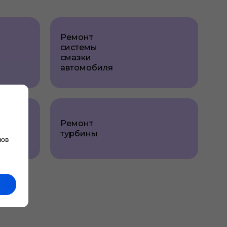
Ремонт
системы
смазки
автомобиля
Ремонт
турбины
лов