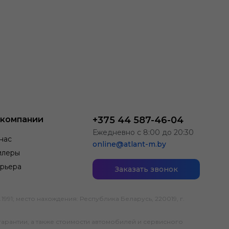
 компании
+375 44 587-46-04
Ежедневно с 8:00 до 20:30
нас
online@atlant-m.by
илеры
рьера
Заказать звонок
; место нахождения: Республика Беларусь, 220019, г.
гарантии, а также стоимости автомобилей и сервисного