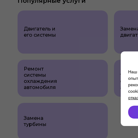
Популярные услуги
Двигатель и
Замен
его системы
двигат
Ремонт
Ремон
Наш 
системы
топли
опыт
охлаждения
систе
реко
автомобиля
автом
cook
отка
Замена
турбины