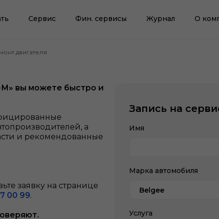
ть
Сервис
Фин. сервисы
Журнал
О ком
монт двигателя
-М» вы можете быстро и
Запись на серви
ифицированные
втопроизводителей, а
Имя
асти и рекомендованные
Марка автомобиля
ьте заявку на странице
Belgee
7 00 99
.
Услуга
доверяют.