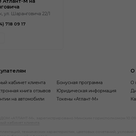
e Атлант-М на
говича
к, ул. Шаранговича 22/1
4) 718 09 17
упателям
О
ный кабинет клиента
Бонусная программа
О 
тронная книга отзывов
Юридическая информация
Д
нтии на автомобили
Токены «Атлант-М»
Ка
М «АТЛАНТ-М», зарегистрировано Минским горисполкомом 10.09.1991
ный кабинет клиента
.
ектаций, технических характеристик, цветовых сочетаний, условий 