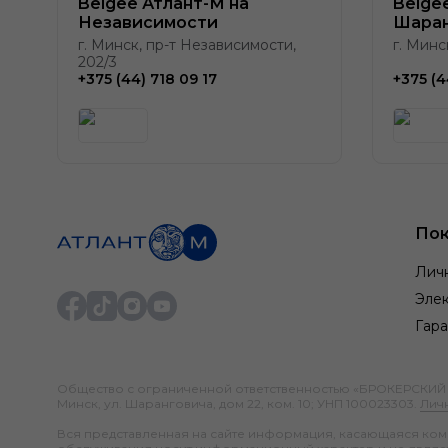
Belgee Атлант-М на
Belge
Независимости
Шаран
г. Минск, пр-т Независимости,
г. Минс
202/3
+375 (44) 718 09 17
+375 (4
Пок
Лич
Элек
Гара
Общество с ограниченной ответственностью «БРОКЕРСКИЙ ДО
Минск, ул. Шаранговича, дом 22, ком. 10; УНП 100023303.
Лич
Вся представленная на сайте информация, касающаяся компл