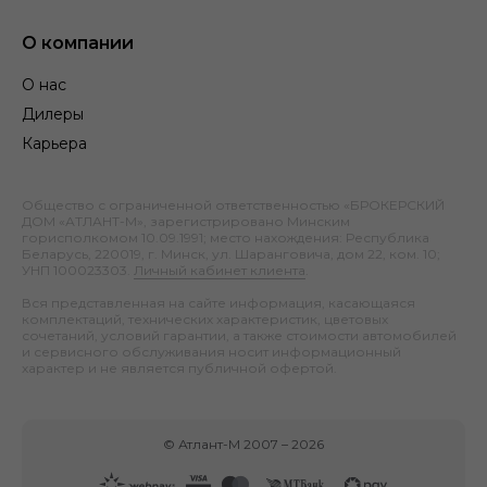
О компании
О нас
Дилеры
Карьера
Общество с ограниченной ответственностью «БРОКЕРСКИЙ
ДОМ «АТЛАНТ-М», зарегистрировано Минским
горисполкомом 10.09.1991; место нахождения: Республика
Беларусь, 220019, г. Минск, ул. Шаранговича, дом 22, ком. 10;
УНП 100023303.
Личный кабинет клиента
.
Вся представленная на сайте информация, касающаяся
комплектаций, технических характеристик, цветовых
сочетаний, условий гарантии, а также стоимости автомобилей
и сервисного обслуживания носит информационный
характер и не является публичной офертой.
©
Атлант-М
2007 –
2026