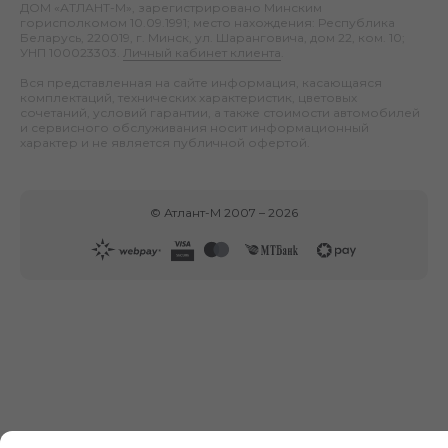
ДОМ «АТЛАНТ-М», зарегистрировано Минским
горисполкомом 10.09.1991; место нахождения: Республика
Беларусь, 220019, г. Минск, ул. Шаранговича, дом 22, ком. 10;
УНП 100023303.
Личный кабинет клиента
.
Вся представленная на сайте информация, касающаяся
комплектаций, технических характеристик, цветовых
сочетаний, условий гарантии, а также стоимости автомобилей
и сервисного обслуживания носит информационный
характер и не является публичной офертой.
©
Атлант-М
2007 –
2026