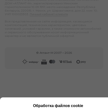
ДОМ «АТЛАНТ-М», зарегистрировано Минским
горисполкомом 10.09.1991; место нахождения: Республика
Беларусь, 220019, г. Минск, ул. Шаранговича, дом 22, ком. 10;
УНП 100023303.
Личный кабинет клиента
.
Вся представленная на сайте информация, касающаяся
комплектаций, технических характеристик, цветовых
сочетаний, условий гарантии, а также стоимости автомобилей
и сервисного обслуживания носит информационный
характер и не является публичной офертой.
©
Атлант-М
2007 –
2026
Обработка файлов cookie