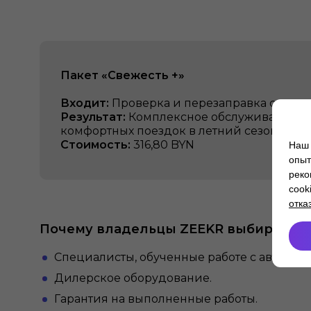
Пакет «Свежесть +»
Входит:
Проверка и перезаправка систем
Результат:
Комплексное обслуживание кл
комфортных поездок в летний сезон.
Стоимость:
316,80 BYN
Наш 
опыт
реко
cook
отка
Почему владельцы ZEEKR выбирают А
Специалисты, обученные работе с автомо
Дилерское оборудование.
Гарантия на выполненные работы.