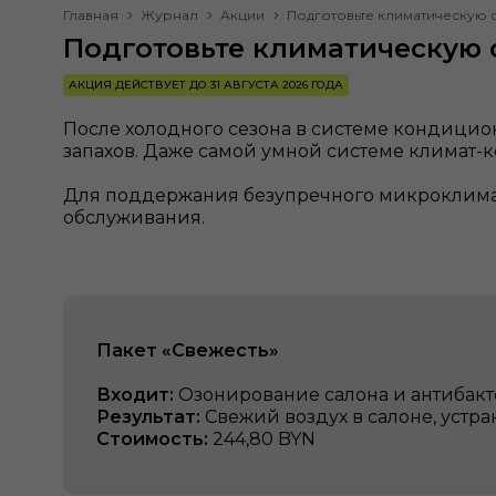
Главная
Журнал
Акции
Подготовьте климатическую 
Подготовьте климатическую 
АКЦИЯ ДЕЙСТВУЕТ ДО 31 АВГУСТА 2026 ГОДА
После холодного сезона в системе кондицио
запахов. Даже самой умной системе климат-к
Для поддержания безупречного микроклимат
обслуживания.
Пакет «Свежесть»
Входит:
Озонирование салона и антибак
Результат:
Свежий воздух в салоне, устр
Стоимость:
244,80 BYN