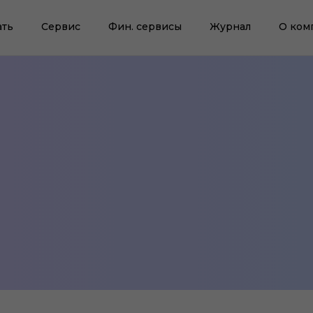
ать
Сервис
Фин. сервисы
Журнал
О ком