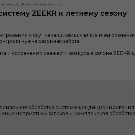
систему ZEEKR к летнему сезону
систему ZEEKR к летнему сезону
нирования могут накапливаться влага и загрязнени
онтроля нужна сезонная забота.
а и сохранения свежести воздуха в салоне ZEEKR 
териальная обработка системы кондиционирования
анение неприятных запахов и комплексная обработ