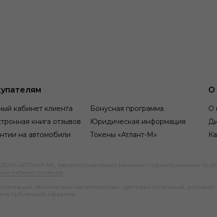
упателям
О
ный кабинет клиента
Бонусная программа
О 
тронная книга отзывов
Юридическая информация
Д
нтии на автомобили
Токены «Атлант-М»
Ка
М «АТЛАНТ-М», зарегистрировано Минским горисполкомом 10.09.1991
ный кабинет клиента
.
ектаций, технических характеристик, цветовых сочетаний, условий 
тся публичной офертой.