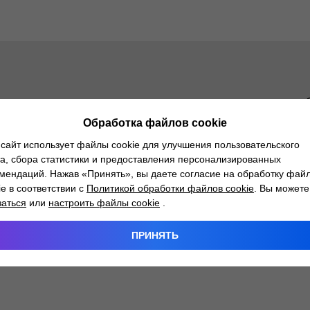
ы кондиционирования, озонирование салона, антиб
иматической системы для свежего воздуха в салон
Обработка файлов cookie
сайт использует файлы cookie для улучшения пользовательского
а, сбора статистики и предоставления персонализированных
мендаций. Нажав «Принять», вы даете согласие на обработку фай
ie в соответствии с
Политикой обработки файлов cookie
. Вы можете
заться
или
настроить файлы cookie
.
тлант-М
ПРИНЯТЬ
билями ZEEKR.