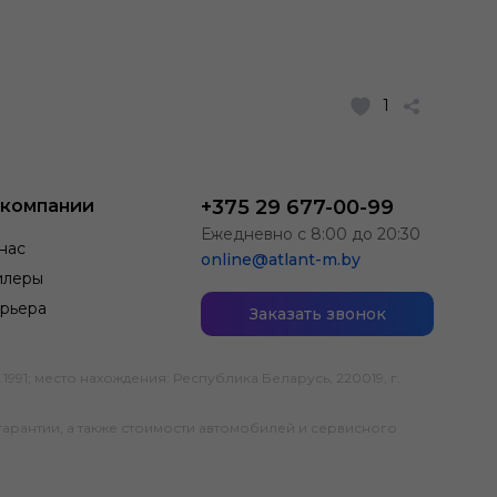
1
 компании
+375 29 677-00-99
Ежедневно с 8:00 до 20:30
нас
online@atlant-m.by
илеры
рьера
Заказать звонок
; место нахождения: Республика Беларусь, 220019, г.
гарантии, а также стоимости автомобилей и сервисного