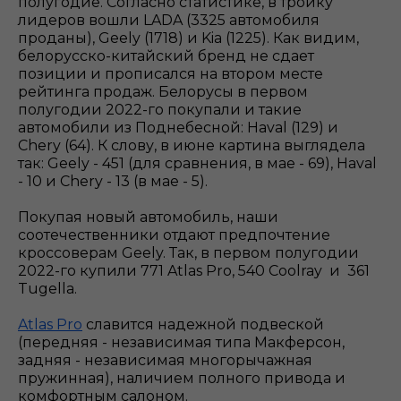
полугодие. Согласно статистике, в тройку
лидеров вошли LADA (3325 автомобиля
проданы), Geely (1718) и Kia (1225). Как видим,
белорусско-китайский бренд не сдает
позиции и прописался на втором месте
рейтинга продаж. Белорусы в первом
полугодии 2022-го покупали и такие
автомобили из Поднебесной: Haval (129) и
Chery (64). К слову, в июне картина выглядела
так: Geely - 451 (для сравнения, в мае - 69), Haval
- 10 и Chery - 13 (в мае - 5).
Покупая новый автомобиль, наши
соотечественники отдают предпочтение
кроссоверам Geely. Так, в первом полугодии
2022-го купили 771 Atlas Pro, 540 Coolray и 361
Tugella.
Atlas Pro
славится надежной подвеской
(передняя - независимая типа Макферсон,
задняя - независимая многорычажная
пружинная), наличием полного привода и
комфортным салоном.