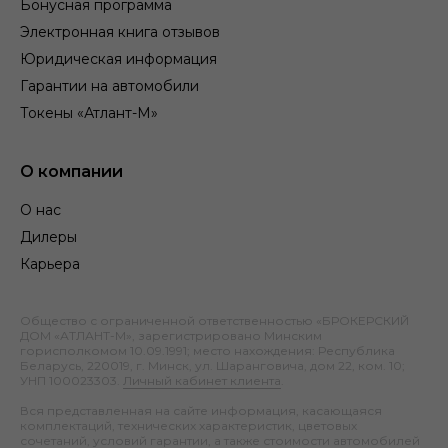
Бонусная программа
Электронная книга отзывов
Юридическая информация
Гарантии на автомобили
Токены «Атлант-М»
О компании
О нас
Дилеры
Карьера
Общество с ограниченной ответственностью «БРОКЕРСКИЙ
ДОМ «АТЛАНТ-М», зарегистрировано Минским
горисполкомом 10.09.1991; место нахождения: Республика
Беларусь, 220019, г. Минск, ул. Шаранговича, дом 22, ком. 10;
УНП 100023303.
Личный кабинет клиента
.
Вся представленная на сайте информация, касающаяся
комплектаций, технических характеристик, цветовых
сочетаний, условий гарантии, а также стоимости автомобилей