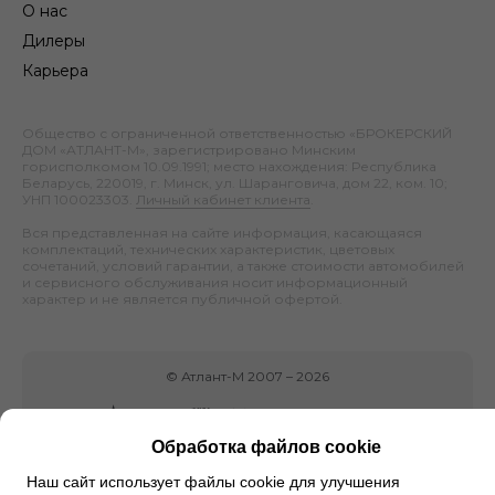
О нас
Дилеры
Карьера
Общество с ограниченной ответственностью «БРОКЕРСКИЙ
ДОМ «АТЛАНТ-М», зарегистрировано Минским
горисполкомом 10.09.1991; место нахождения: Республика
Беларусь, 220019, г. Минск, ул. Шаранговича, дом 22, ком. 10;
УНП 100023303.
Личный кабинет клиента
.
Вся представленная на сайте информация, касающаяся
комплектаций, технических характеристик, цветовых
сочетаний, условий гарантии, а также стоимости автомобилей
и сервисного обслуживания носит информационный
характер и не является публичной офертой.
©
Атлант-М
2007 –
2026
Обработка файлов cookie
Наш сайт использует файлы cookie для улучшения