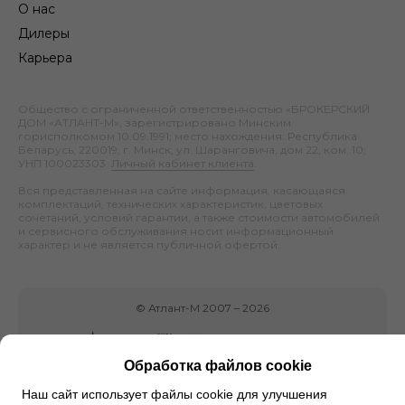
О нас
Дилеры
Карьера
Общество с ограниченной ответственностью «БРОКЕРСКИЙ
ДОМ «АТЛАНТ-М», зарегистрировано Минским
горисполкомом 10.09.1991; место нахождения: Республика
Беларусь, 220019, г. Минск, ул. Шаранговича, дом 22, ком. 10;
УНП 100023303.
Личный кабинет клиента
.
Вся представленная на сайте информация, касающаяся
комплектаций, технических характеристик, цветовых
сочетаний, условий гарантии, а также стоимости автомобилей
и сервисного обслуживания носит информационный
характер и не является публичной офертой.
©
Атлант-М
2007 –
2026
Обработка файлов cookie
Наш сайт использует файлы cookie для улучшения