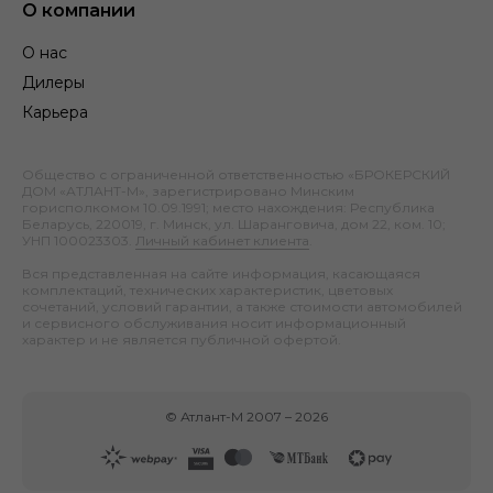
О компании
О нас
Дилеры
Карьера
Общество с ограниченной ответственностью «БРОКЕРСКИЙ
ДОМ «АТЛАНТ-М», зарегистрировано Минским
горисполкомом 10.09.1991; место нахождения: Республика
Беларусь, 220019, г. Минск, ул. Шаранговича, дом 22, ком. 10;
УНП 100023303.
Личный кабинет клиента
.
Вся представленная на сайте информация, касающаяся
комплектаций, технических характеристик, цветовых
сочетаний, условий гарантии, а также стоимости автомобилей
и сервисного обслуживания носит информационный
характер и не является публичной офертой.
©
Атлант-М
2007 –
2026